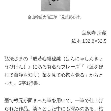
金山穆韶大僧正筆「見菓覚心徳」
宝泉寺 所蔵
紙本 132.8×32.5
弘法さまの『般若心経秘鍵（はんにゃしんぎょ
うひけん）』にある有名なフレーズ「（蓮を観
じて自浄を知り）菓を見て心徳を覚る」からと
った、5字1行書。
墨で根元が固まった筆を用いて、一筆で仕上げ
られた作品。淡々とした中にも深みのある、枯