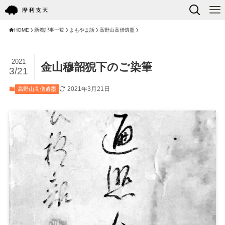
HOME
新着記事一覧
よもやま話
高野山高僧遺墨
2021
金山穆韶猊下のご染筆
3/21
2021年3月21日
高野山高僧遺墨