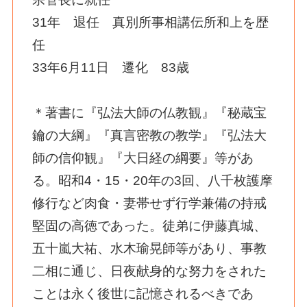
31年 退任 真別所事相講伝所和上を歴
任
33年6月11日 遷化 83歳
＊著書に『弘法大師の仏教観』『秘蔵宝
鑰の大綱』『真言密教の教学』『弘法大
師の信仰観』『大日経の綱要』等があ
る。昭和4・15・20年の3回、八千枚護摩
修行など肉食・妻帯せず行学兼備の持戒
堅固の高徳であった。徒弟に伊藤真城、
五十嵐大祐、水木瑜晃師等があり、事教
二相に通じ、日夜献身的な努力をされた
ことは永く後世に記憶されるべきであ