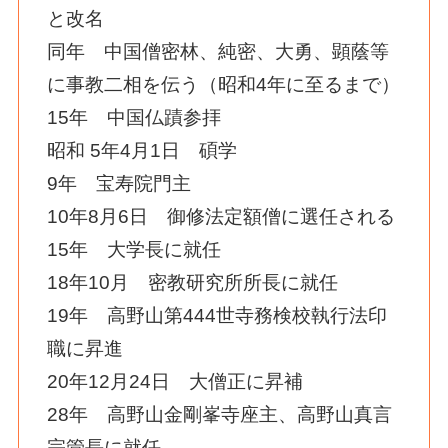
と改名
同年 中国僧密林、純密、大勇、顕蔭等
に事教二相を伝う（昭和4年に至るまで）
15年 中国仏蹟参拝
昭和 5年4月1日 碩学
9年 宝寿院門主
10年8月6日 御修法定額僧に選任される
15年 大学長に就任
18年10月 密教研究所所長に就任
19年 高野山第444世寺務検校執行法印
職に昇進
20年12月24日 大僧正に昇補
28年 高野山金剛峯寺座主、高野山真言
宗管長に就任