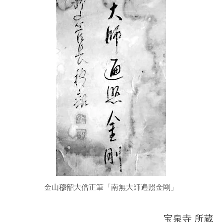
金山穆韶大僧正筆「南無大師遍照金剛」
宝泉寺 所蔵