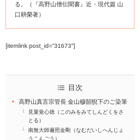
る。（『高野山僧伝聞書』近・現代篇 山
口耕榮著）
[itemlink post_id=”31673″]
目次
高野山真言宗管長 金山穆韶猊下のご染筆
見菓覚心徳（このみをみてしんどくをさ
とる）
南無大師遍照金剛（なむだいしへんじょ
うこんごう）