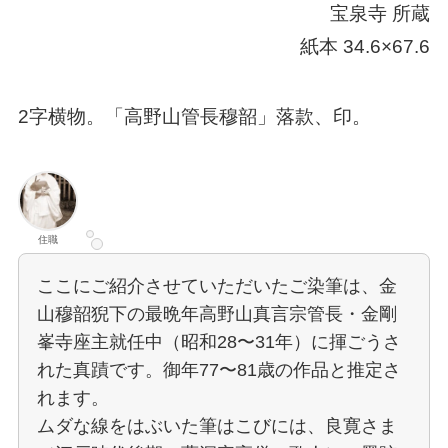
宝泉寺 所蔵
紙本 34.6×67.6
2字横物。「高野山管長穆韶」落款、印。
住職
ここにご紹介させていただいたご染筆は、金
山穆韶猊下の最晩年高野山真言宗管長・金剛
峯寺座主就任中（昭和28〜31年）に揮ごうさ
れた真蹟です。御年77〜81歳の作品と推定さ
れます。
ムダな線をはぶいた筆はこびには、良寛さま