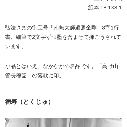
紙本 18.1×8.1
弘法さまの御宝号「南無大師遍照金剛」8字1行
書。細筆で2文字ずつ墨を含ませて揮ごうされて
います。
小品とはいえ、なかなかの名品です。「高野山
管長穆韶」の落款に印。
徳寿（とくじゅ）