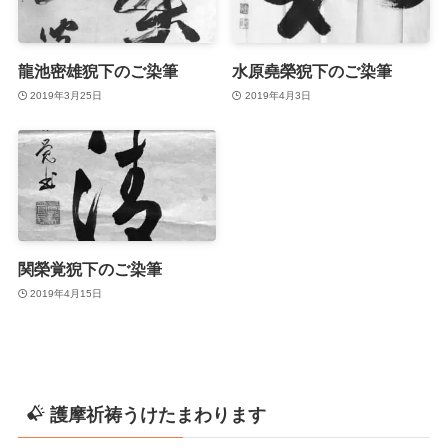
龍池密雄猊下のご染筆
水原堯榮猊下のご染筆
2019年3月25日
2019年4月3日
関榮覚猊下のご染筆
2019年4月15日
護摩祈祷うけたまわります