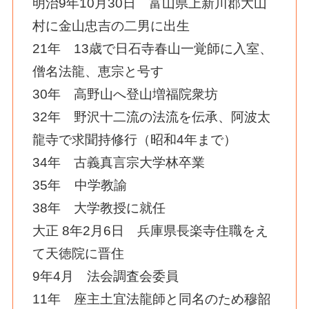
明治9年10月30日 富山県上新川郡大山
村に金山忠吉の二男に出生
21年 13歳で日石寺春山一覚師に入室、
僧名法龍、恵宗と号す
30年 高野山へ登山増福院衆坊
32年 野沢十二流の法流を伝承、阿波太
龍寺で求聞持修行（昭和4年まで）
34年 古義真言宗大学林卒業
35年 中学教諭
38年 大学教授に就任
大正 8年2月6日 兵庫県長楽寺住職をえ
て天徳院に晋住
9年4月 法会調査会委員
11年 座主土宜法龍師と同名のため穆韶