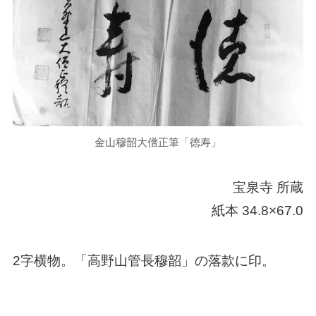
金山穆韶大僧正筆「徳寿」
宝泉寺 所蔵
紙本 34.8×67.0
2字横物。「高野山管長穆韶」の落款に印。