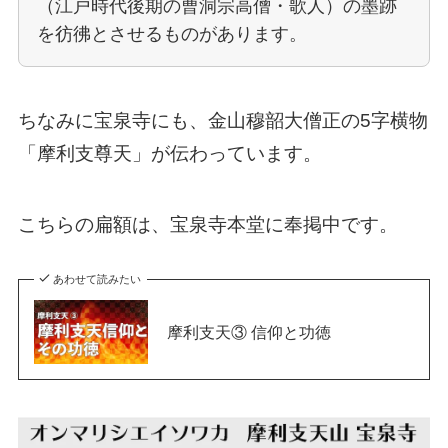
（江戸時代後期の曹洞宗高僧・歌人）の墨跡
を彷彿とさせるものがあります。
ちなみに宝泉寺にも、金山穆韶大僧正の5字横物
「摩利支尊天」が伝わっています。
こちらの扁額は、宝泉寺本堂に奉掲中です。
あわせて読みたい
摩利支天③ 信仰と功徳