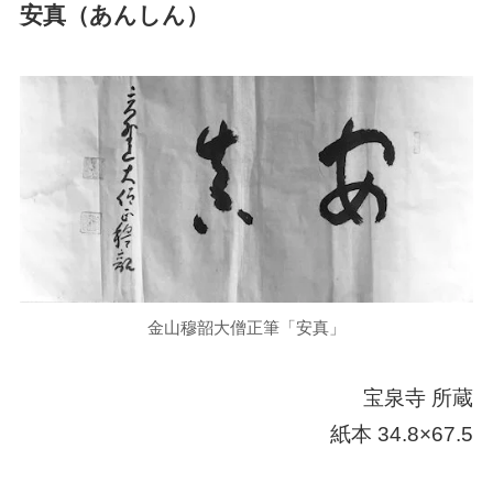
安真（あんしん）
金山穆韶大僧正筆「安真」
宝泉寺 所蔵
紙本 34.8×67.5