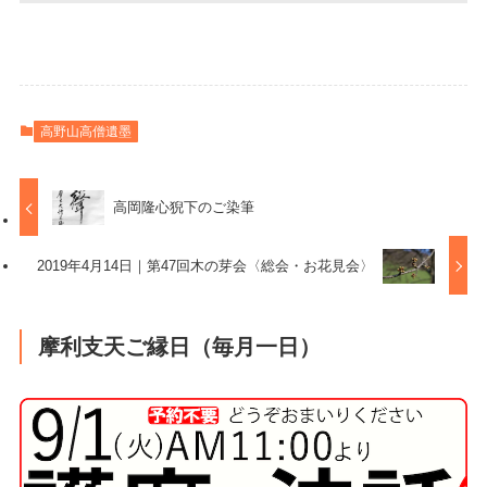
高野山高僧遺墨
高岡隆心猊下のご染筆
2019年4月14日｜第47回木の芽会〈総会・お花見会〉
摩利支天ご縁日（毎月一日）