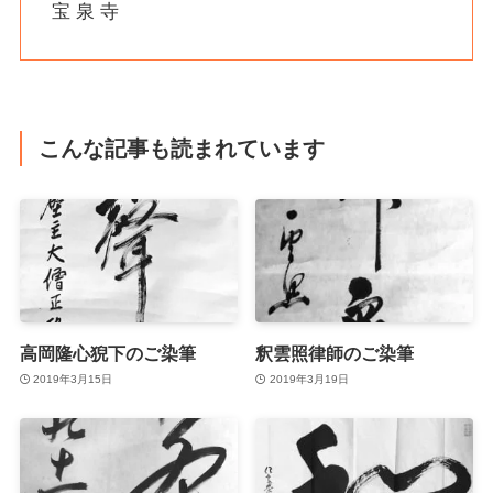
宝 泉 寺
こんな記事も読まれています
高岡隆心猊下のご染筆
釈雲照律師のご染筆
2019年3月15日
2019年3月19日