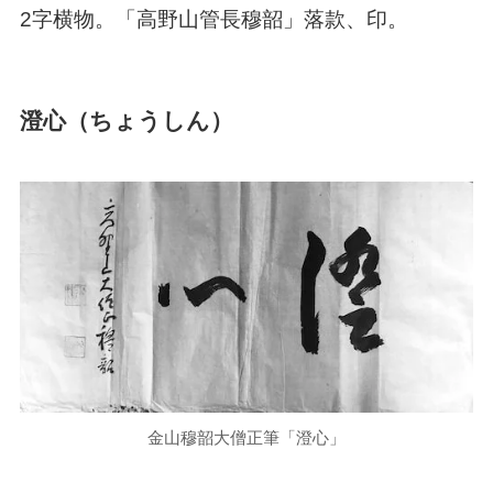
2字横物。「高野山管長穆韶」落款、印。
澄心（ちょうしん）
金山穆韶大僧正筆「澄心」