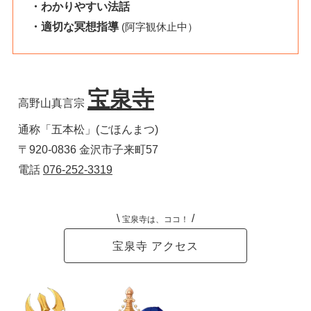
・わかりやすい法話
・適切な冥想指導
(阿字観休止中）
宝泉寺
高野山真言宗 
通称「五本松」(ごほんまつ) 
〒920-0836 金沢市子来町57  　
電話 
076-252-3319
\
/
宝泉寺は、ココ！
宝泉寺 アクセス