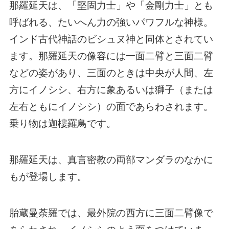
那羅延天は、「堅固力士」や「金剛力士」とも
呼ばれる、たいへん力の強いパワフルな神様。
インド古代神話のビシュヌ神と同体とされてい
ます。
那羅延天の像容には一面二臂と三面二臂
などの姿があり、三面のときは中央が人間、左
方に
イノシシ
、右方に象あるいは獅子（または
左右ともにイノシシ）の面であらわされます。
乗り物は迦樓羅鳥です。
那羅延天は、真言密教の両部マンダラのなかに
もが登場します。
胎蔵曼荼羅では、最外院の西方に三面二臂像で