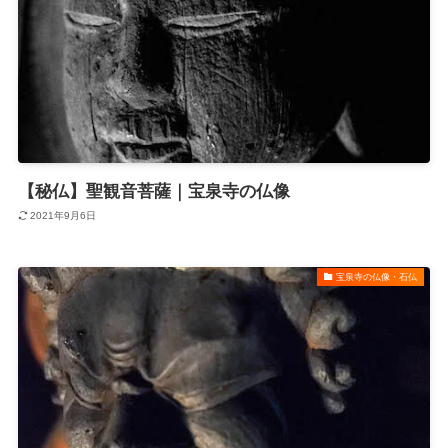
【秘仏】聖観音菩薩｜宝泉寺の仏像
2021年9月6日
宝泉寺の仏像・石仏