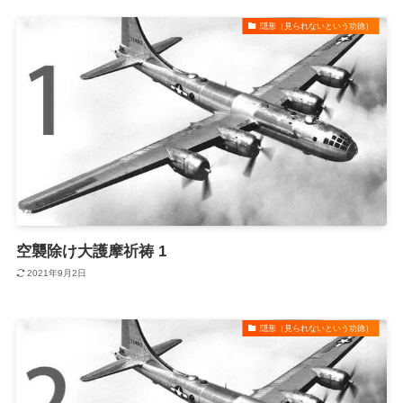
隠形（見られないという功徳）
空襲除け大護摩祈祷 1
2021年9月2日
隠形（見られないという功徳）