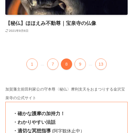
【秘仏】ほほえみ不動尊｜宝泉寺の仏像
2021年9月6日
1
...
7
8
9
...
13
加賀藩主前田利家公の守本尊〈秘仏〉摩利支天をおまつりする金沢宝
泉寺の公式サイト
・確かな護摩の加持力！
・わかりやすい法話
・適切な冥想指導
(阿字観休止中）