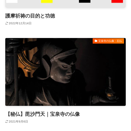
護摩祈祷の目的と功徳
2022年12月14日
宝泉寺の仏像・石仏
【秘仏】毘沙門天｜宝泉寺の仏像
2021年9月6日